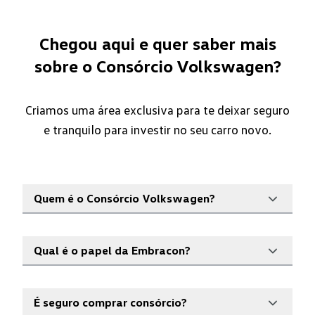
Chegou aqui e quer saber mais
sobre o Consórcio Volkswagen?
Criamos uma área exclusiva para te deixar seguro
e tranquilo para investir no seu
carro
novo.
Quem é o Consórcio Volkswagen?
O Consórcio Volkswagen é uma administradora de
Qual é o papel da Embracon?
consórcio que tem seu produto operado pela
Embracon Administradora de Consórcios Ltda, uma
O Consórcio Volkswagen firmou uma parceria com
empresa prestadora de serviços, autorizada pelo
É seguro comprar consórcio?
o Consórcio Embracon para oferecer a você as
Banco Central do Brasil, através do Certificado de