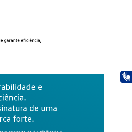
e garante eficiência,
abilidade e
Ace
ciência.
sinatura de uma
ca forte.