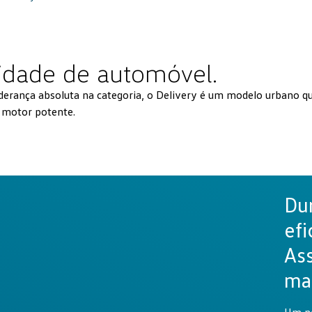
lidade de automóvel.
Liderança absoluta na categoria, o Delivery é um modelo urbano qu
e motor potente.
Dur
efi
As
mar