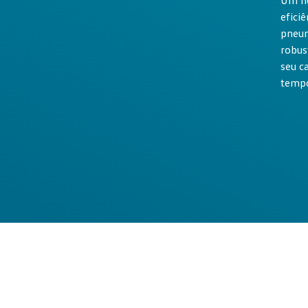
Um no
efici
pneum
robus
seu c
tempo