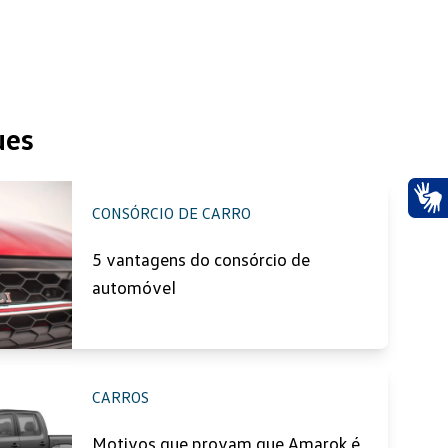
ues
CONSÓRCIO DE CARRO
Ace
5 vantagens do consórcio de
automóvel
CARROS
Motivos que provam que Amarok é