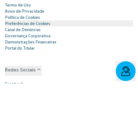
Termo de Uso
Aviso de Privacidade
Política de Cookies
Preferências de Cookies
Canal de Denúncias
Governança Corporativa
Demonstrações Financeiras
Portal do Titular
Redes Sociais
Facebook
SAC: 0800 817 6566 | 3003-7376 -
relacionamento@cnvw.com.br
| Deficiente auditivo/fala: