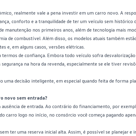
ômico, realmente vale a pena investir em um carro novo. A respo
ça, conforto e a tranquilidade de ter um veículo sem histórico d
 de
manutenção
nos primeiros anos, além de tecnologia mais mo
omia de combustível. Além disso, os modelos atuais também estã
s e, em alguns casos, versões elétricas.
 termos de confiança. Embora todo veículo sofra desvalorização
 segurança na hora da revenda, especialmente se ele tiver revisõ
 uma decisão inteligente, em especial quando feita de forma pla
rro novo sem entrada?
 ausência de entrada. Ao contrário do financiamento, por exemp
do carro logo no início, no consórcio você começa pagando apen
em ter uma reserva inicial alta. Assim, é possível se planejar e 