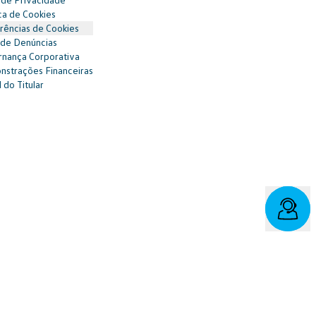
ica de Cookies
rências de Cookies
 de Denúncias
nança Corporativa
strações Financeiras
 do Titular
vo/fala: 0800 886 0006
r