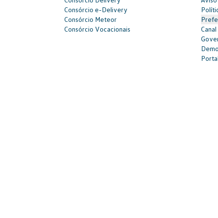
Consórcio e-Delivery
Polít
Consórcio Meteor
Prefe
Consórcio Vocacionais
Canal
Gover
Demon
Portal
| 3003-7376 -
relacionamento@cnvw.com.br
| Deficiente auditi
Ouvidoria¹: 3003-7368 e 0800 721 7868 -
ouvidoria@cnvw.com.b
© Volkswagen Financial Services
2026