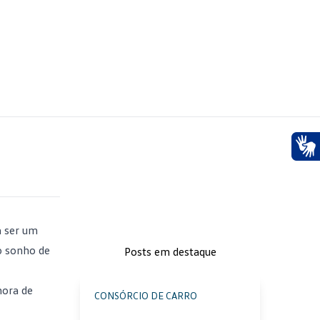
Ace
a ser um
o sonho de
Posts em destaque
hora de
CONSÓRCIO DE CARRO