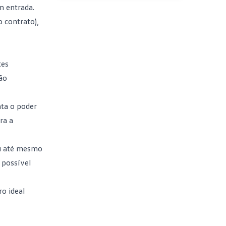
m entrada.
o contrato),
tes
ão
nta o poder
ra a
ou até mesmo
 possível
ro ideal