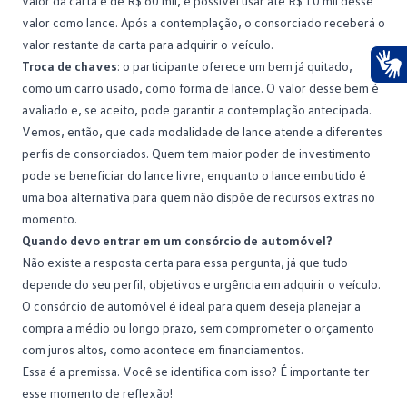
valor da carta é de R$ 60 mil, é possível usar até R$ 10 mil desse
valor como lance. Após a contemplação, o consorciado receberá o
valor restante da carta para adquirir o veículo.
Troca de chaves
: o participante oferece um bem já quitado,
Ace
como um carro usado, como forma de lance. O valor desse bem é
avaliado e, se aceito, pode garantir a contemplação antecipada.
Vemos, então, que cada modalidade de lance atende a diferentes
perfis de
consorciados
. Quem tem maior poder de investimento
pode se beneficiar do lance livre, enquanto o lance embutido é
uma boa alternativa para quem não dispõe de recursos extras no
momento.
Quando devo entrar em um consórcio de automóvel?
Não existe a resposta certa para essa pergunta, já que tudo
depende do seu perfil, objetivos e urgência em adquirir o veículo.
O consórcio de automóvel é ideal para quem deseja planejar a
compra a médio ou longo prazo, sem comprometer o orçamento
com juros altos, como acontece em
financiamentos
.
Essa é a premissa. Você se identifica com isso? É importante ter
esse momento de reflexão!