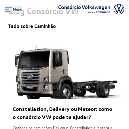
Blog Consórcio VW
Menu
Logo Consórcio Volkswagen com a
Tudo sobre
Caminhão
Constellation, Delivery ou Meteor: como
o consórcio VW pode te ajudar?
Conheça os caminhões Delivery, Constellation e Meteor e