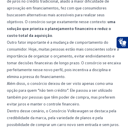
de juros no crédito tradicional, aliado à maior dificuldade de
aprovação em financiamentos, fez com que consumidores
buscassem alternativas mais acessíveis para realizar seus
objetivos. O consórcio surge exatamente nesse contexto:
uma
solução que prioriza o planejamento financeiro e reduz o
custo total da aquisição
.
Outro fator importante é a mudança de comportamento do
consumidor. Hoje, muitas pessoas estão mais conscientes sobre a
Ace
importância de organizar o orçamento, evitar endividamento e
tomar decisões financeiras de longo prazo. O consórcio se encaixa
perfeitamente nesse novo perfil, pois incentiva a disciplina e
elimina a pressa do
financiamento
.
Além disso, o consórcio deixou de ser visto apenas como uma
opção para quem “não tem crédito”. Ele passou a ser utilizado
também por pessoas que têm poder de compra, mas preferem
evitar juros e manter o
controle financeiro
.
Dentro desse cenário, o
Consórcio Volkswagen
se destaca pela
credibilidade da marca, pela variedade de planos e pela
possibilidade de comprar um carro novo sem entrada e sem juros.