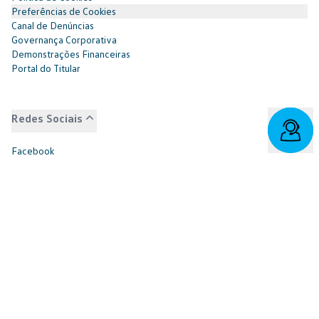
Preferências de Cookies
Canal de Denúncias
Governança Corporativa
Demonstrações Financeiras
Portal do Titular
Redes Sociais
Facebook
SAC: 0800 817 6566 | 3003-7376 -
relacionamento@cnvw.com.br
| Deficiente auditivo/fala:
0800 886 0006
Ouvidoria¹: 3003-7368 e 0800 721 7868 -