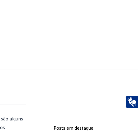
Ace
 são alguns
tos
Posts em destaque