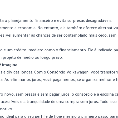
ita o
planejamento financeiro
e evita surpresas desagradáveis.
nejamento e economia. No entanto, ele também oferece alternativ
possível aumentar as chances de
ser contemplado
mais cedo, sem 
o é um crédito imediato como o financiamento. Ele é indicado p
 projeto de médio ou longo prazo.
ê imagina!
ros e dívidas longas. Com o Consórcio Volkswagen, você transfor
a. Ao eliminar os juros, você paga menos, se organiza melhor e 
 novo, sem pressa e sem pagar juros, o consórcio é a escolha ce
s acessíveis e a tranquilidade de uma compra sem juros. Tudo isso
motivo.
ano ideal para o seu perfil e dê hoje mesmo o primeiro passo para