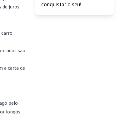
conquistar o seu!
 de juros
 carro
orciados são
om a
carta de
pago pelo
or longos