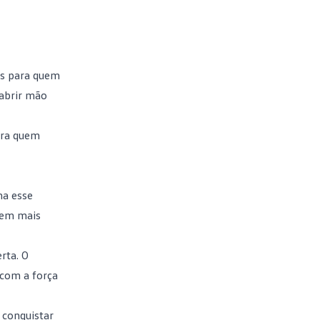
as para quem
abrir mão
ara quem
ma esse
tem mais
rta. O
 com a força
 conquistar