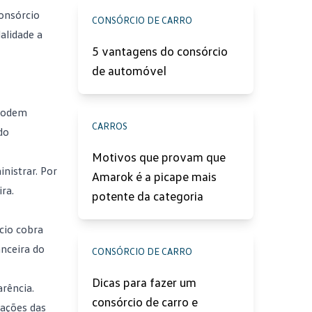
onsórcio
CONSÓRCIO DE CARRO
alidade a
5 vantagens do consórcio
de automóvel
 podem
CARROS
do
Motivos que provam que
nistrar. Por
Amarok é a picape mais
ra.
potente da categoria
cio cobra
anceira do
CONSÓRCIO DE CARRO
Dicas para fazer um
arência.
consórcio de carro e
lações das