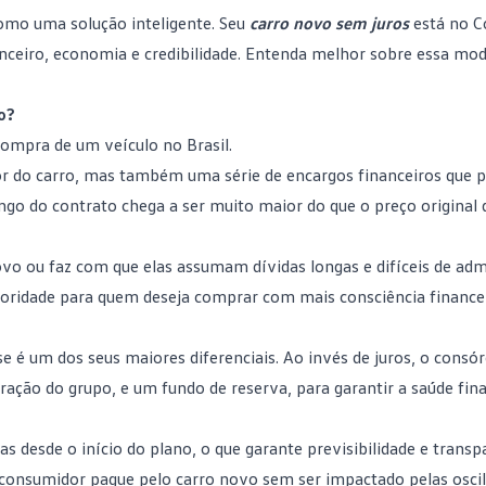
como uma solução inteligente. Seu
carro novo sem juros
está no
C
nceiro, economia e credibilidade. Entenda melhor sobre essa mod
o?
compra de um veículo no Brasil.
r do carro, mas também uma série de encargos financeiros que
ongo do contrato chega a ser muito maior do que o preço original 
ovo
ou faz com que elas assumam dívidas longas e difíceis de admi
ioridade para quem deseja comprar com mais consciência financei
se é um dos seus maiores diferenciais. Ao invés de juros, o consór
ação do grupo, e um fundo de reserva, para garantir a saúde fin
as desde o início do plano, o que garante previsibilidade e transp
consumidor pague pelo carro novo sem ser impactado pelas osci