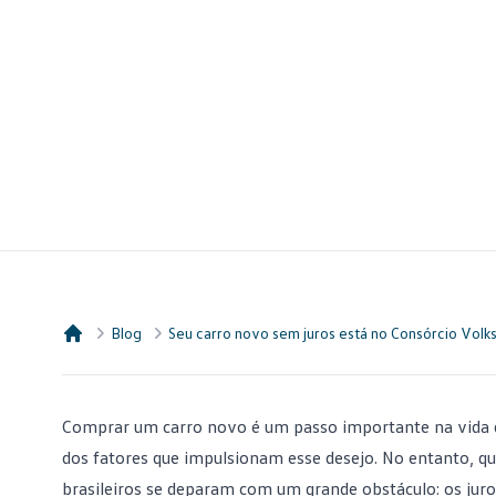
Blog
Seu carro novo sem juros está no Consórcio Vol
Consórcio Embracon
Comprar um carro novo é um passo importante na vida de
dos fatores que impulsionam esse desejo. No entanto, 
brasileiros se deparam com um grande obstáculo: os jur