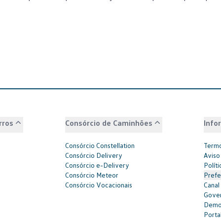
rros
Consórcio de Caminhões
Info
Consórcio Constellation
Termo
Consórcio Delivery
Aviso
Consórcio e-Delivery
Polít
Consórcio Meteor
Prefe
Consórcio Vocacionais
Canal
Gover
Demon
Portal