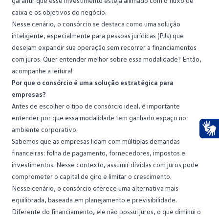
garantir que esse investimento esteja alinhado com o fluxo de
caixa e os objetivos do negócio.
Nesse cenário, o
consórcio
se destaca como uma solução
inteligente, especialmente para pessoas jurídicas (PJs) que
desejam expandir sua operação sem recorrer a financiamentos
com juros. Quer entender melhor sobre essa modalidade? Então,
acompanhe a leitura!
Por que o consórcio é uma solução estratégica para
empresas?
Antes de escolher o tipo de consórcio ideal, é importante
entender por que essa modalidade tem ganhado espaço no
ambiente corporativo.
Ace
Sabemos que as empresas lidam com múltiplas demandas
financeiras: folha de pagamento, fornecedores, impostos e
investimentos. Nesse contexto, assumir dívidas com
juros
pode
comprometer o capital de giro e limitar o crescimento.
Nesse cenário, o consórcio oferece uma alternativa mais
equilibrada, baseada em planejamento e previsibilidade.
Diferente do
financiamento
, ele não possui juros, o que diminui o