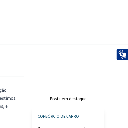
Ace
pção
réstimos.
Posts em destaque
s, e
CONSÓRCIO DE CARRO