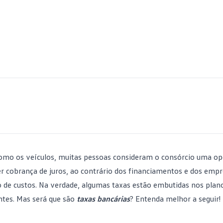
 como os
veículos
, muitas pessoas consideram o consórcio uma o
er cobrança de juros, ao contrário dos financiamentos e dos emp
to de custos. Na verdade, algumas taxas estão embutidas nos plano
ntes. Mas será que são
taxas bancárias
? Entenda melhor a seguir!