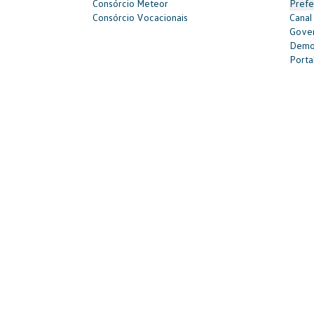
Consórcio Meteor
Prefe
Consórcio Vocacionais
Canal
Gover
Demon
Portal
| 3003-7376 -
relacionamento@cnvw.com.br
| Deficiente auditi
Ouvidoria¹: 3003-7368 e 0800 721 7868 -
ouvidoria@cnvw.com.b
© Volkswagen Financial Services
2026