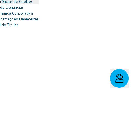
rências de Cookies
 de Denúncias
nança Corporativa
strações Financeiras
 do Titular
vo/fala: 0800 886 0006
r