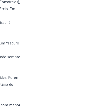
Consórcios),
órcio. Em
isso, é
o um “seguro
uindo sempre
idez. Porém,
tária do
 e com menor