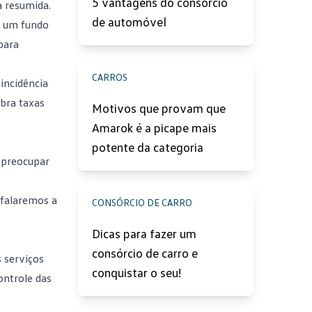
5 vantagens do consórcio
a resumida.
de automóvel
ar um
fundo
para
CARROS
incidência
obra taxas
Motivos que provam que
Amarok é a picape mais
potente da categoria
e preocupar
 falaremos a
CONSÓRCIO DE CARRO
Dicas para fazer um
consórcio de carro e
 serviços
conquistar o seu!
ontrole das