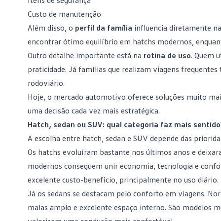
Itens de segurança
Custo de manutenção
Além disso, o
perfil da família
influencia diretamente n
encontrar ótimo equilíbrio em hatchs modernos, enquan
Outro detalhe importante está na
rotina de uso
. Quem u
praticidade. Já famílias que realizam viagens frequente
rodoviário.
Hoje, o
mercado automotivo
oferece soluções muito mais
uma decisão cada vez mais estratégica.
Hatch, sedan ou SUV: qual categoria faz mais sentido
A escolha entre hatch, sedan e SUV depende das prioridad
Os hatchs evoluíram bastante nos últimos anos e deixa
modernos conseguem unir economia, tecnologia e confor
excelente
custo-benefício
, principalmente no uso diário.
Já os sedans se destacam pelo conforto em viagens. No
malas amplo e excelente espaço interno. São modelos mu