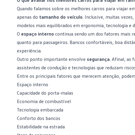
O que avaliar nos melhores carros para viajar em famí
Quando falamos sobre os melhores carros para viajar em
apenas do
tamanho do veículo
. Inclusive, muitas veze
modelos mais equilibrados em ergonomia, tecnologia e dir
O
espaço interno
continua sendo um dos fatores mais re
quanto para passageiros. Bancos confortáveis, boa distâ
experiência.
Outro ponto importante envolve
segurança
. Afinal, as
assistentes de condução e tecnologias que reduzam riscos
Entre os principais fatores que merecem atenção, podem
Espaço interno
Capacidade do porta-malas
Economia de combustível
Tecnologia embarcada
Conforto dos bancos
Estabilidade na estrada