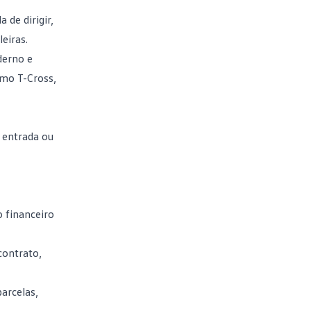
de dirigir,
eiras.
derno e
como
T-Cross
,
 entrada ou
 financeiro
contrato,
arcelas,