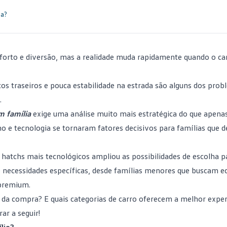
ia?
forto e diversão, mas a realidade muda rapidamente quando o ca
s traseiros e pouca estabilidade na estrada são alguns dos prob
.
m família
exige uma análise muito mais estratégica do que apenas
no e tecnologia se tornaram fatores decisivos para famílias que 
hatchs mais tecnológicos ampliou as possibilidades de escolha p
nde necessidades específicas, desde famílias menores que buscam 
 premium.
s da compra? E quais
categorias de carro
oferecem a melhor exper
ar a seguir!