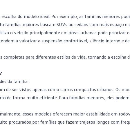
a escolha do modelo ideal. Por exemplo, as famílias menores po
to famílias maiores buscam SUVs ou sedans com mais espaço e 
tiliza o veículo principalmente em áreas urbanas pode priorizar 
s tendem a valorizar a suspensão confortável, silêncio interno e
 completas para diferentes estilos de vida, tornando a escolha d
?
es da família:
ram de ser vistos apenas como carros compactos urbanos. Os mo
to de forma muito eficiente. Para famílias menores, eles podem
rmalmente, esses modelos oferecem maior estabilidade em rodovi
ito procurados por famílias que fazem trajetos longos com freq