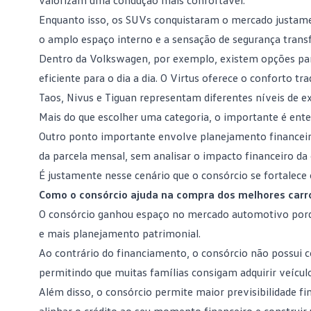
valorizam uma condução mais confortável.
Enquanto isso, os SUVs conquistaram o mercado justament
o amplo espaço interno e a sensação de segurança transf
Dentro da
Volkswagen
, por exemplo, existem opções par
eficiente para o dia a dia. O
Virtus
oferece o conforto tra
Taos
,
Nivus
e
Tiguan
representam diferentes níveis de ex
Mais do que escolher uma categoria, o importante é ente
Outro ponto importante envolve
planejamento financei
da parcela mensal, sem analisar o impacto financeiro da
É justamente nesse cenário que o consórcio se fortalece 
Como o consórcio ajuda na compra dos melhores carro
O
consórcio
ganhou espaço no mercado automotivo porque
e mais planejamento patrimonial.
Ao contrário do
financiamento
, o consórcio não possui 
permitindo que muitas famílias consigam adquirir veíc
Além disso, o consórcio permite maior previsibilidade fi