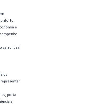
dem
conforto.
economia e
 desempenho
o carro ideal
delos
 representar
as, porta-
uência e