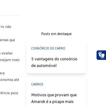
rro não
Posts em destaque
lemas que
CONSÓRCIO DE CARRO
 avaliar
5 vantagens do consórcio
desejam mais
Ace
de automóvel
ara
economia até
CARROS
iência para
Motivos que provam que
Amarok é a picape mais