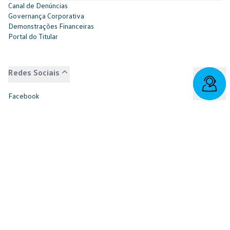
Canal de Denúncias
Governança Corporativa
Demonstrações Financeiras
Portal do Titular
Redes Sociais
Facebook
SAC: 0800 817 6566 | 3003-7376 -
relacionamento@cnvw.com.br
| Deficiente auditivo/fala:
0800 886 0006
Ouvidoria¹: 3003-7368 e 0800 721 7868 -
ouvidoria@cnvw.com.br