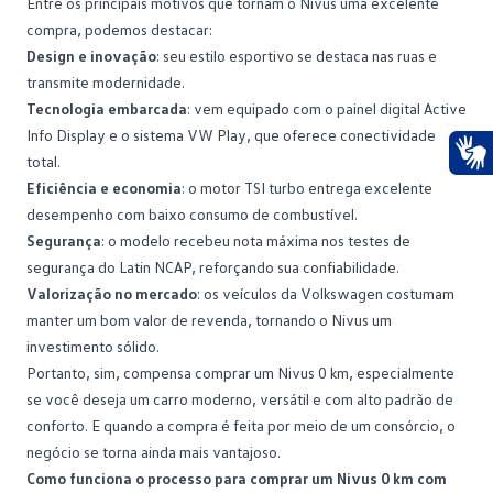
Entre os principais motivos que tornam o Nivus uma excelente
compra, podemos destacar:
Design e inovação
: seu estilo esportivo se destaca nas ruas e
transmite modernidade.
Tecnologia embarcada
: vem equipado com o painel digital Active
Info Display e o sistema VW Play, que oferece conectividade
total.
Ace
Eficiência e economia
: o motor TSI turbo entrega excelente
desempenho com baixo
consumo de combustível
.
Segurança
: o modelo recebeu nota máxima nos testes de
segurança do Latin NCAP, reforçando sua confiabilidade.
Valorização no mercado
: os veículos da Volkswagen costumam
manter um bom valor de revenda, tornando o Nivus um
investimento sólido.
Portanto, sim, compensa comprar um Nivus 0 km, especialmente
se você deseja um carro moderno, versátil e com alto padrão de
conforto. E quando a compra é feita por meio de um consórcio, o
negócio se torna ainda mais vantajoso.
Como funciona o processo para comprar um Nivus 0 km com