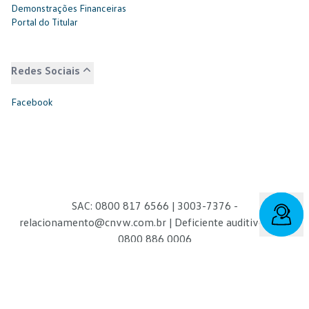
Demonstrações Financeiras
Portal do Titular
Redes Sociais
Facebook
SAC: 0800 817 6566 | 3003-7376 -
relacionamento@cnvw.com.br
| Deficiente auditivo/fala:
0800 886 0006
Ouvidoria¹: 3003-7368 e 0800 721 7868 -
ouvidoria@cnvw.com.br
© Volkswagen Financial Services
2026