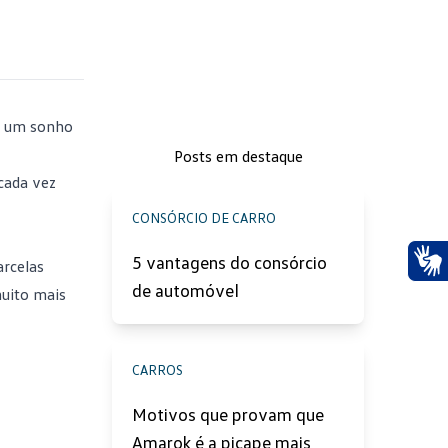
ar um sonho
Posts em destaque
 cada vez
CONSÓRCIO DE CARRO
5 vantagens do consórcio
arcelas
Ace
de automóvel
muito mais
CARROS
Motivos que provam que
Amarok é a picape mais