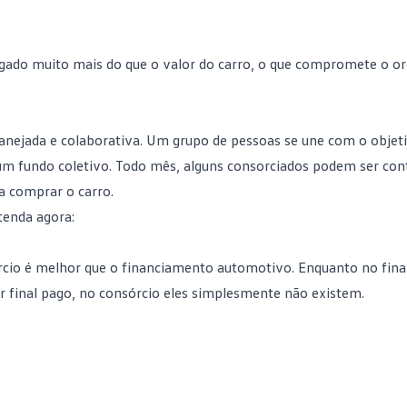
agado muito mais do que o valor do carro, o que compromete o
o
nejada e colaborativa. Um grupo de pessoas se une com o obje
 um fundo coletivo. Todo mês, alguns consorciados podem ser co
a comprar o carro.
tenda agora:
rcio
é melhor que o financiamento automotivo. Enquanto no fin
 final pago, no consórcio eles simplesmente não existem.