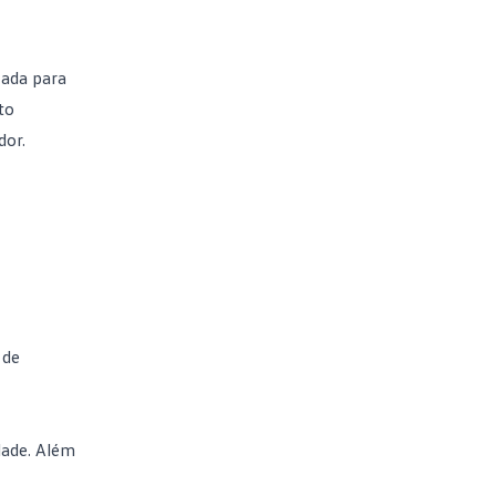
zada para
to
dor.
 de
dade. Além