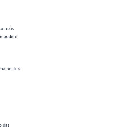
ca mais
s e podem
uma postura
o das