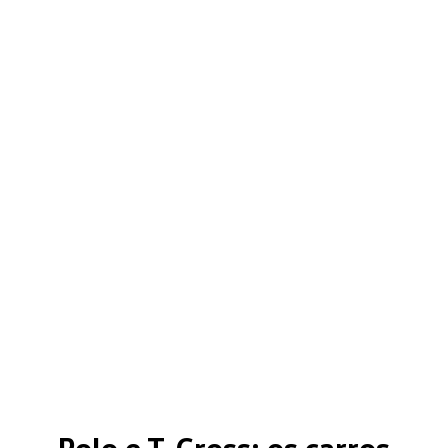
Polo e T-Cross: os carros