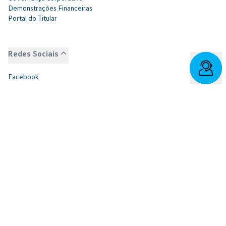
Demonstrações Financeiras
Portal do Titular
Redes Sociais
Facebook
SAC: 0800 817 6566 | 3003-7376 -
relacionamento@cnvw.com.br
| Deficiente auditivo/fala:
0800 886 0006
Ouvidoria¹: 3003-7368 e 0800 721 7868 -
ouvidoria@cnvw.com.br
© Volkswagen Financial Services
2026