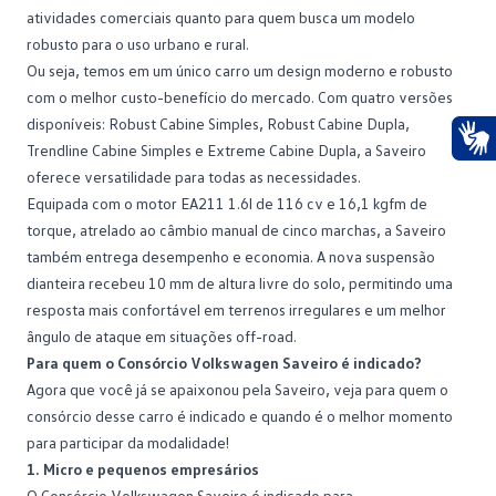
atividades comerciais quanto para quem busca um modelo
robusto para o uso urbano e rural.
Ou seja, temos em um único carro um design moderno e robusto
com o melhor
custo-benefício
do mercado. Com quatro versões
disponíveis: Robust Cabine Simples, Robust Cabine Dupla,
Trendline Cabine Simples e Extreme Cabine Dupla, a Saveiro
Ace
oferece versatilidade para todas as necessidades.
Equipada com o motor EA211 1.6l de 116 cv e 16,1 kgfm de
torque, atrelado ao câmbio manual de cinco marchas, a Saveiro
também entrega desempenho e economia. A nova suspensão
dianteira recebeu 10 mm de altura livre do solo, permitindo uma
resposta mais confortável em terrenos irregulares e um melhor
ângulo de ataque em situações off-road.
Para quem o Consórcio Volkswagen Saveiro é indicado?
Agora que você já se apaixonou pela Saveiro, veja para quem o
consórcio desse carro é indicado e quando é o melhor momento
para participar da modalidade!
1. Micro e pequenos empresários
O Consórcio Volkswagen Saveiro é indicado para