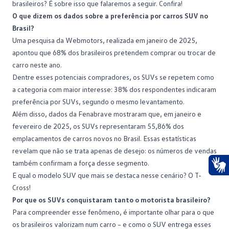
brasileiros? É sobre isso que falaremos a seguir. Confira!
O que dizem os dados sobre a preferência por carros SUV no
Brasil?
Uma
pesquisa da Webmotors
, realizada em janeiro de 2025,
apontou que 68% dos brasileiros pretendem comprar ou trocar de
carro neste ano.
Dentre esses potenciais compradores, os SUVs se repetem como
a categoria com maior interesse: 38% dos respondentes indicaram
preferência por SUVs, segundo o mesmo levantamento.
Além disso,
dados da Fenabrave
mostraram que, em janeiro e
fevereiro de 2025, os SUVs representaram 55,86% dos
emplacamentos de carros novos no Brasil. Essas estatísticas
revelam que não se trata apenas de desejo: os números de vendas
também confirmam a força desse segmento.
E qual o modelo SUV que mais se destaca nesse cenário? O
T-
Ace
Cross
!
Por que os SUVs conquistaram tanto o motorista brasileiro?
Para compreender esse fenômeno, é importante olhar para o que
os brasileiros valorizam num carro – e como o
SUV
entrega esses