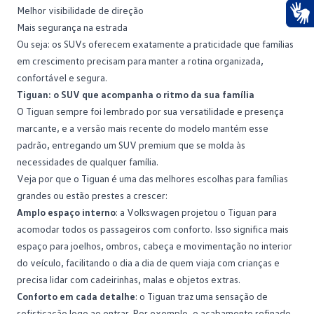
Melhor visibilidade de direção
Mais
segurança na estrada
Ace
Ou seja: os SUVs oferecem exatamente a praticidade que famílias
em crescimento precisam para manter a rotina organizada,
confortável e segura.
Tiguan: o SUV que acompanha o ritmo da sua família
O
Tiguan
sempre foi lembrado por sua versatilidade e presença
marcante, e a versão mais recente do modelo mantém esse
padrão, entregando um SUV premium que se molda às
necessidades de qualquer família.
Veja por que o Tiguan é uma das melhores escolhas para famílias
grandes ou estão prestes a crescer:
Amplo espaço interno
: a Volkswagen projetou o Tiguan para
acomodar todos os passageiros com conforto. Isso significa mais
espaço para joelhos, ombros, cabeça e movimentação no interior
do veículo, facilitando o dia a dia de quem viaja com crianças e
precisa lidar com cadeirinhas, malas e objetos extras.
Conforto em cada detalhe
: o Tiguan traz uma sensação de
sofisticação logo ao entrar. Por exemplo, o acabamento refinado,