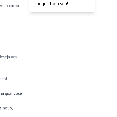
conquistar o seu!
azendo como
deseja um
deal
na qual você
ra novo,