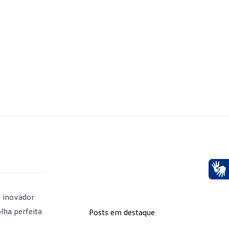
Ace
o inovador
lha perfeita
Posts em destaque