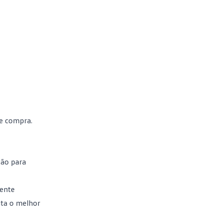
de compra.
ção para
mente
nta o melhor