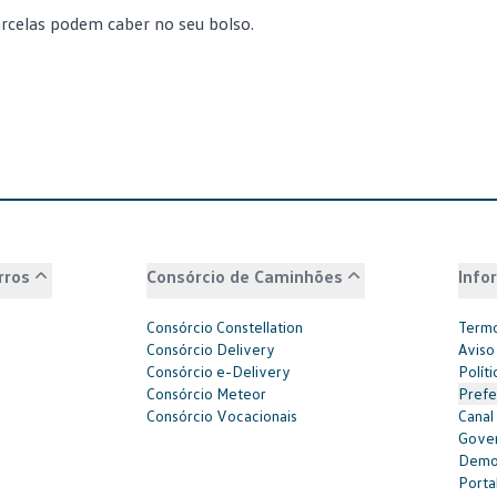
rcelas podem caber no seu bolso.
rros
Consórcio de Caminhões
Info
Consórcio Constellation
Termo
Consórcio Delivery
Aviso
Consórcio e-Delivery
Polít
Consórcio Meteor
Prefe
Consórcio Vocacionais
Canal
Gover
Demon
Portal