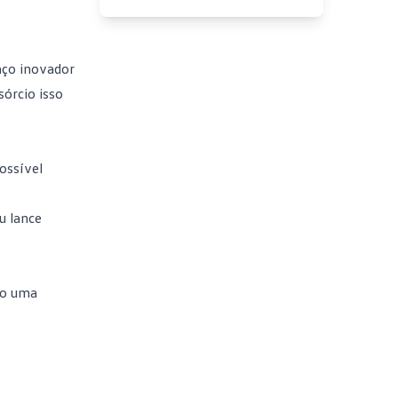
aço inovador
órcio isso
ossível
u lance
do uma