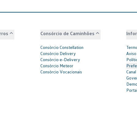
rros
Consórcio de Caminhões
Info
Consórcio Constellation
Termo
Consórcio Delivery
Aviso
Consórcio e-Delivery
Polít
Consórcio Meteor
Prefe
Consórcio Vocacionais
Canal
Gover
Demon
Portal