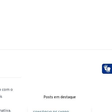
Ace
ão com o
is
Posts em destaque
nativa.