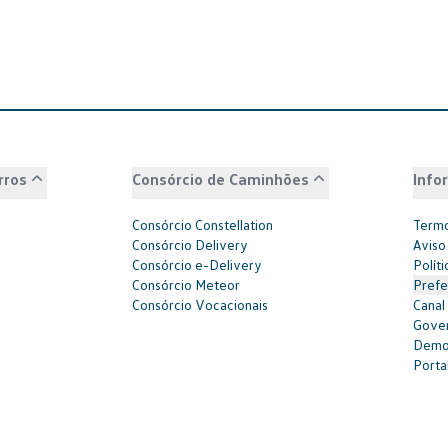
rros
Consórcio de Caminhões
Info
Consórcio Constellation
Termo
Consórcio Delivery
Aviso
Consórcio e-Delivery
Polít
Consórcio Meteor
Prefe
Consórcio Vocacionais
Canal
Gover
Demon
Portal