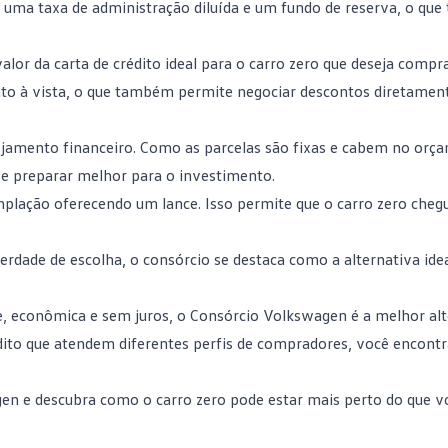
as uma
taxa de administração
diluída e um fundo de reserva, o que
valor da carta de crédito ideal para o carro zero que deseja compra
nto à vista, o que também permite negociar descontos diretamen
jamento financeiro
. Como as parcelas são fixas e cabem no orç
e preparar melhor para o investimento.
plação oferecendo um lance. Isso permite que o carro zero cheg
berdade de escolha, o consórcio se destaca como a alternativa idea
e, econômica e sem juros, o
Consórcio Volkswagen
é a melhor alt
rédito que atendem diferentes perfis de compradores, você encont
gen
e descubra como o carro zero pode estar mais perto do que v