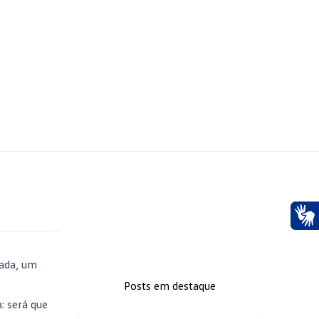
Ace
cada, um
.
Posts em destaque
: será que