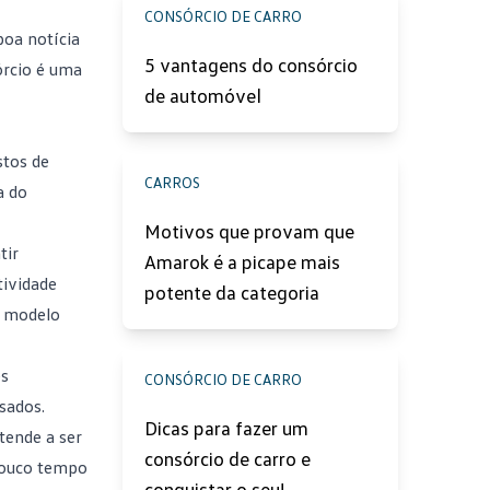
CONSÓRCIO DE CARRO
boa notícia
5 vantagens do consórcio
rcio
é uma
de automóvel
stos de
CARROS
a do
Motivos que provam que
tir
Amarok é a picape mais
tividade
potente da categoria
m modelo
es
CONSÓRCIO DE CARRO
sados.
Dicas para fazer um
tende a ser
consórcio de carro e
pouco tempo
conquistar o seu!