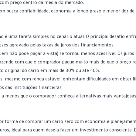
e com preço dentro da média do mercado.
quem busca confiabilidade, economia a longo prazo e menor dor d
o é uma tarefa simples no cenário atual. O principal desafio enf
ezes agravado pelas taxas de juros dos financiamentos.
uem não pode pagar à vista) se tornou menos acessível. Os juros
fazendo com que o comprador pague muito mais do que o preço r
sto original do carro em mais de 30% ou até 40%.
as, mesmo com renda estável, enfrentam dificuldades em obter l
s das instituições financeiras.
 – a menos que o comprador conheça alternativas mais vantajosa
lhor forma de comprar um carro zero com economia e planejamen
juros, ideal para quem deseja fazer um investimento consciente. 