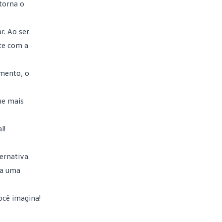
 torna o
r. Ao ser
te com a
amento, o
ue mais
l!
ernativa.
ra uma
ocê imagina!