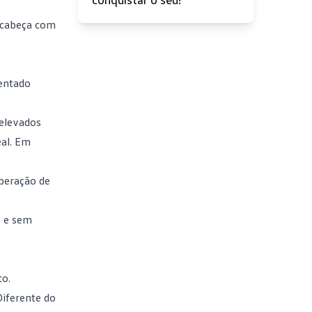
e cabeça com
rentado
 elevados
eal. Em
iberação de
s e
sem
to.
Diferente do