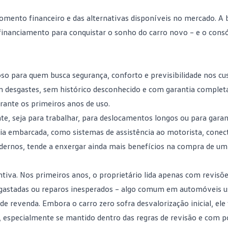
omento financeiro e das alternativas disponíveis no mercado. A 
o financiamento para conquistar o sonho do carro novo – e o
consó
 para quem busca segurança, conforto e previsibilidade nos cu
m desgastes, sem histórico desconhecido e com garantia complet
rante os primeiros anos de uso.
nte, seja para trabalhar, para deslocamentos longos ou para garan
gia embarcada, como sistemas de assistência ao motorista, conec
ernos, tende a enxergar ainda mais benefícios na compra de u
tiva. Nos primeiros anos, o proprietário lida apenas com revisõ
sgastadas ou reparos inesperados – algo comum em automóveis u
revenda. Embora o carro zero sofra desvalorização inicial, ele 
 especialmente se mantido dentro das regras de revisão e com 