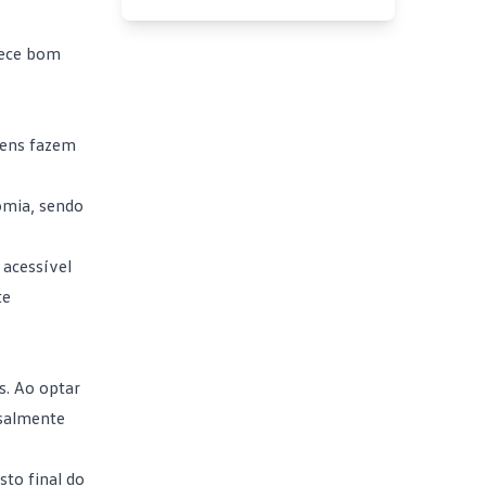
erece bom
itens fazem
omia, sendo
 acessível
te
. Ao optar
nsalmente
sto final do