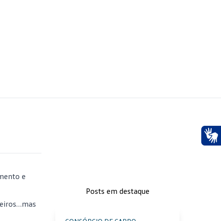
Ace
amento e
Posts em destaque
leiros…mas