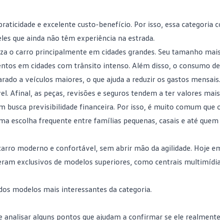
praticidade e excelente custo-benefício. Por isso, essa categoria
eles que ainda não têm experiência na estrada.
liza o carro principalmente em cidades grandes. Seu tamanho ma
ntos em cidades com trânsito intenso. Além disso, o
consumo de
ado a veículos maiores, o que ajuda a reduzir os gastos mensais
. Afinal, as peças, revisões e seguros tendem a ter valores mais
 busca previsibilidade financeira. Por isso, é muito comum que o
a escolha frequente entre famílias pequenas, casais e até quem 
ro moderno e confortável, sem abrir mão da agilidade. Hoje em
 eram exclusivos de modelos superiores, como centrais multimídi
dos modelos mais interessantes da categoria.
e analisar alguns pontos que ajudam a confirmar se ele realment