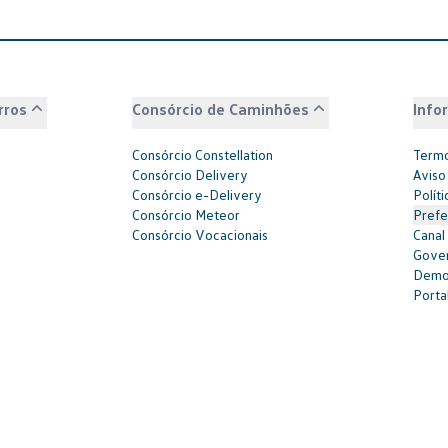
rros
Consórcio de Caminhões
Info
Consórcio Constellation
Termo
Consórcio Delivery
Aviso
Consórcio e-Delivery
Polít
Consórcio Meteor
Prefe
Consórcio Vocacionais
Canal
Gover
Demon
Portal