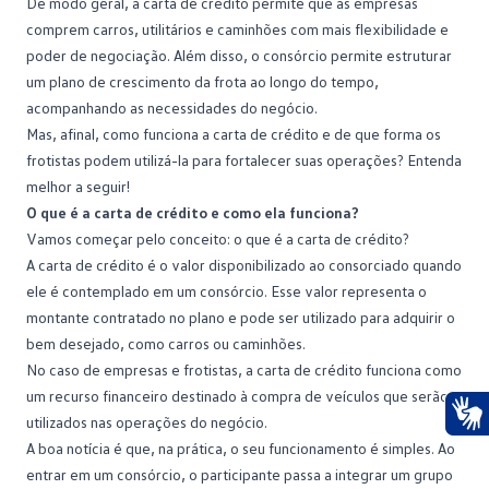
De modo geral, a carta de crédito permite que as empresas
comprem carros, utilitários e
caminhões
com mais flexibilidade e
poder de negociação. Além disso, o consórcio permite estruturar
um plano de crescimento da frota ao longo do tempo,
acompanhando as necessidades do negócio.
Mas, afinal, como funciona a carta de crédito e de que forma os
frotistas podem utilizá-la para fortalecer suas operações? Entenda
melhor a seguir!
O que é a carta de crédito e como ela funciona?
Vamos começar pelo conceito: o que é a carta de crédito?
A carta de crédito é o valor disponibilizado ao consorciado quando
ele é contemplado em um
consórcio
. Esse valor representa o
montante contratado no plano e pode ser utilizado para adquirir o
bem desejado, como carros ou caminhões.
No caso de empresas e frotistas, a carta de crédito funciona como
um recurso financeiro destinado à compra de veículos que serão
utilizados nas operações do negócio.
Ace
A boa notícia é que, na prática, o seu funcionamento é simples. Ao
entrar em um consórcio
, o participante passa a integrar um grupo