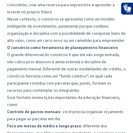
consciente, criar uma
reserva
para imprevistos e aprender a
investir no próprio futuro.
Ace
Nesse contexto, o consórcio se apresenta como um modelo
inteligente de investimento, justamente porque combina
organização e disciplina com a possibilidade de conquistar bens de
alto valor, como um carro novo ou um caminhão para empreender.
O consórcio como ferramenta de planejamento financeiro
O grande diferencial do
consórcio
é que ele não exige entrada,
não cobra juros abusivos e ainda estimula a disciplina de
pagamento mensal. Diferente de outras modalidades de crédito, o
consórcio funciona como um “fundo coletivo”, no qual cada
participante contribui com parcelas que, juntas, formam os
recursos para contemplar os integrantes.
Esse formato ensina lições importantes da educação financeira,
como:
Controle de gastos mensais
: você precisa
organizar orçamento
para pagar as parcelas em dia
Foco em metas de médio e longo prazo
: diferente dos
financiamentos, que têm a premissa imediatista, o consórcio exige