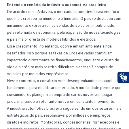
Entenda o cenário da indústria automotiva brasileira
De acordo com a
Anfavea
, o mercado automotivo brasileiro foi o
que mais cresceu no mundo no último ano. O país se destacou com
um aumento expressivo nas vendas de veículos, impulsionado
pela retomada da economia, pela expansão de novas tecnologias
e pela maior oferta de modelos híbridos e elétricos.
Esse crescimento, no entanto, ocorre em um ambiente ainda
desafiador. Isso porque as
taxas de juros
elevadas continuam
impactando diretamente os financiamentos, enquanto o custo de
vida e o crédito mais restrito dificultam o acesso à compra de
veículos por meio dos empréstimos.
Nesse contexto, o consórcio vem desempenhando um papel
Ace
fundamental para equilibrar o mercado. A modalidade permite que
consumidores planejem a compra de carros novos sem pagar
juros, mantendo o setor automotivo em constante movimento.
A indústria automotiva brasileira segue sendo um dos setores mais
estratégicos do país, responsável por milhões de empregos
diretos e indiretos. Montadoras, concessionárias, fornecedores e
o próprio mercado de consórcios estão interligados, formando um