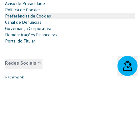
Aviso de Privacidade
Política de Cookies
Preferências de Cookies
Canal de Denúncias
Governança Corporativa
Demonstrações Financeiras
Portal do Titular
Redes Sociais
Facebook
SAC: 0800 817 6566 | 3003-7376 -
relacionamento@cnvw.com.br
| Deficiente auditivo/fala:
0800 886 0006