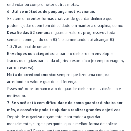
endividar ou comprometer outras metas.
6. Utilize métodos de poupança motivacionais
Existem diferentes formas criativas de guardar dinheiro que
podem ajudar quem tem dificuldade em manter a
disciplina
, como:
Desafio das 52 semanas
: guardar valores progressivos toda
semana, começando com R$ 1 e aumentando até alcançar R$
1.378 ao final de um ano.
Envelopes ou categorias
: separar o dinheiro em envelopes
físicos ou digitais para cada objetivo específico (exemplo: viagem,
carro, reserva).
Meta de arredondamento
: sempre que fizer uma compra,
arredonde o valor e guarde a diferença.
Esses métodos tornam o ato de guardar dinheiro mais dinâmico e
motivador.
7. Se você está com dificuldade de como guardar dinheiro por
mês, o consórcio pode te ajudar a realizar grandes objetivos
Depois de
organizar orçamento
e aprender a guardar
mensalmente, surge a pergunta: qual a melhor forma de aplicar
esse dinheiro? Para quem tem como meta a compra de um bem de