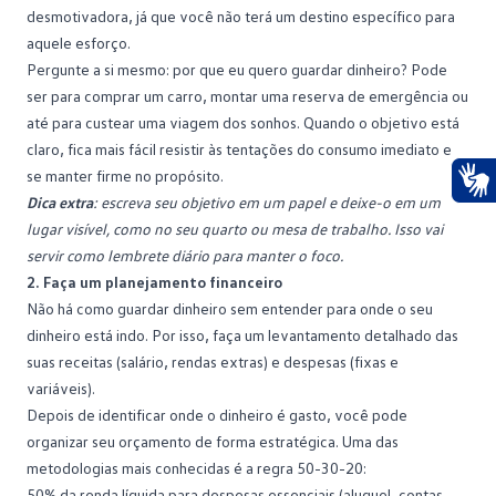
desmotivadora, já que você não terá um destino específico para
aquele esforço.
Pergunte a si mesmo: por que eu quero guardar dinheiro? Pode
ser para comprar um carro, montar uma
reserva de emergência
ou
até para custear uma viagem dos sonhos. Quando o objetivo está
claro, fica mais fácil resistir às tentações do consumo imediato e
se manter firme no propósito.
Dica extra
: escreva seu objetivo em um papel e deixe-o em um
Ace
lugar visível, como no seu quarto ou mesa de trabalho. Isso vai
servir como lembrete diário para manter o foco.
2. Faça um planejamento financeiro
Não há como guardar dinheiro sem entender para onde o seu
dinheiro está indo. Por isso, faça um levantamento detalhado das
suas receitas (salário, rendas extras) e despesas (fixas e
variáveis).
Depois de identificar onde o dinheiro é gasto, você pode
organizar seu orçamento de forma estratégica. Uma das
metodologias mais conhecidas é a regra 50-30-20:
50% da renda líquida para despesas essenciais (aluguel, contas,