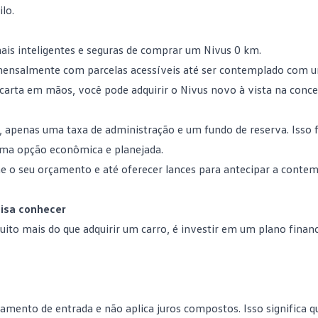
lo.
is inteligentes e seguras de comprar um Nivus 0 km.
 mensalmente com parcelas acessíveis até ser contemplado com u
a carta em mãos, você pode adquirir o Nivus novo à vista na conce
s, apenas uma taxa de administração e um
fundo de reserva
. Isso
 uma opção econômica e planejada.
e o seu orçamento e até oferecer lances para antecipar a conte
cisa conhecer
ito mais do que adquirir um carro, é investir em um plano finan
gamento de entrada e não aplica juros compostos. Isso significa q