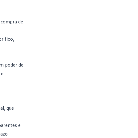
a compra de
r fixo,
tem
poder de
 e
al, que
parentes e
azo.