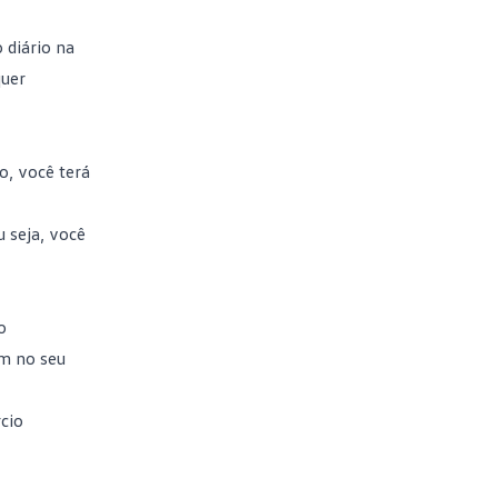
 diário na
quer
o, você terá
 seja, você
o
am no seu
cio