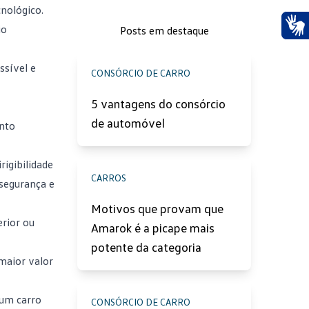
nológico.
io
Posts em destaque
Ace
ssível e
CONSÓRCIO DE CARRO
5 vantagens do consórcio
de automóvel
ento
igibilidade
CARROS
 segurança e
Motivos que provam que
rior ou
Amarok é a picape mais
potente da categoria
maior valor
 um carro
CONSÓRCIO DE CARRO