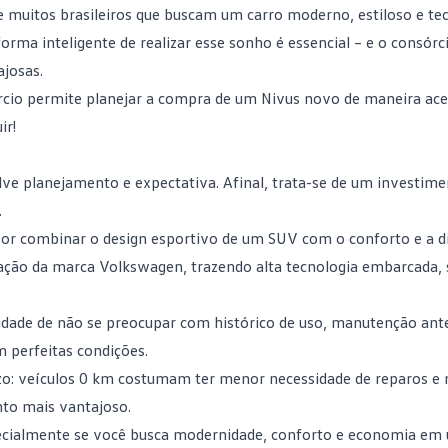
 muitos brasileiros que buscam um carro moderno, estiloso e tec
rma inteligente de realizar esse sonho é essencial – e o
consórc
josas.
órcio permite planejar a compra de um Nivus novo de maneira ace
ir!
e planejamento e expectativa. Afinal, trata-se de um investim
.
or combinar o design esportivo de um SUV com o conforto e a dir
vação da marca Volkswagen, trazendo alta tecnologia embarcada,
idade de não se preocupar com histórico de uso, manutenção ante
m perfeitas condições.
zo: veículos 0 km costumam ter menor necessidade de reparos e 
nto mais vantajoso.
ecialmente se você busca modernidade, conforto e economia em